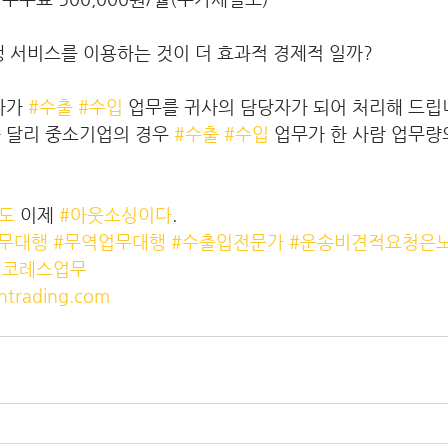
무대행 서비스를 이용하는 것이 더 효과적 경제적 일까?
가가 
#수출
#수입
 업무를 귀사의 담당자가 되어 처리해 드립
과 달리 중소기업의 경우 
#수출
#수입
 업무가 한 사람 업무량의
도
 이제 
#아웃소싱이다
. 
무대행
#무역업무대행
#수출입전문가
#운송비견적요청은
외코레스업무
ntrading.com