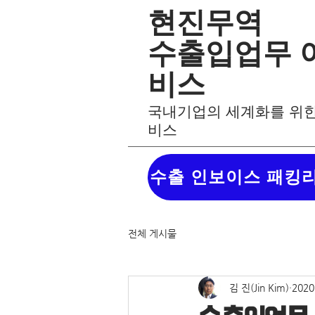
현진무역
수출입업무 
비스
​국내기업의 세계화를 위
비스
전체 게시물
김 진(Jin Kim)
202