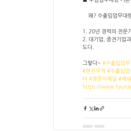
    왜? 수출입업
1. 20년 경력의 전문
2. 대기업, 중견기업
도다.
그렇다~ 
#수출입업무
#현진무역
#수출입업
어
#영문이메일
#해
https://www.hyunji