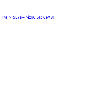
_HM-p_SE?si=jpjzn0I5Ic-6eX9I