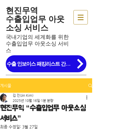
현진무역
수출입업무 아웃
소싱 서비스
​국내기업의 세계화를 위한
수출입업무 아웃소싱 서비
스
수출 인보이스 패킹리스트 간편작성!
게시물
김 진(Jin Kim)
2025년 10월 16일
1분 분량
현진무역 “수출입업무 아웃소싱
서비스”
최종 수정일:
3월 27일